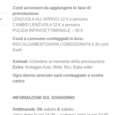
Costi accessori da aggiungere in fase di
prenotazione:
LENZUOLA ALL’ARRIVO 12 € a persona
CAMBIO LENZUOLA 12 € a persona
PULIZIA INFRASETTIMANALE – 50 €
Costi a consumo conteggiati in loco:
RISCALDAMENTO/ARIA CONDIZIONATA 0,30 cent
Kw/h
Animali
: richiedere al momento della prenotazione
Extra:
Noleggio Auto, Moto, Bici, Baby-sitter
Ogni danno arrecato sarà conteggiato a vostro
carico
INFORMAZIONI SUL SOGGIORNO
Settimanale: DA
sabato
A
sabato
arrivo dopo le ore 16.00 – partenza entro le ore 10.00