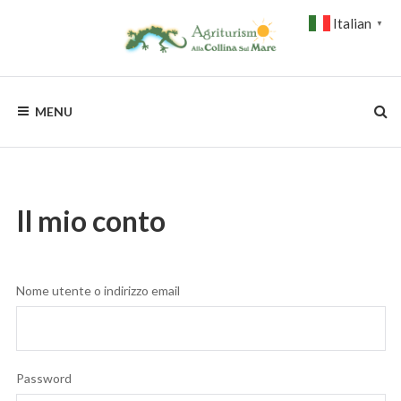
Skip
Italian
to
▼
content
ALLA
MENU
COLLINA
SUL
MARE
Il mio conto
Nome utente o indirizzo email
Password